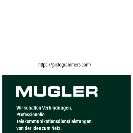
MUGLER-App und STS-App
Die für Mitarbeiter bestimmte MUGLER-App und STS-App verwenden Di
Logdaten:
Wir möchten Sie darüber informieren, dass bei jeder Nutzung unseres
erfasst werden. Diese Protokolldaten können Informationen wie die I
und das Datum Ihrer Nutzung des Dienstes sowie andere Statistiken e
Verwendete Icons:
https://pictogrammers.com/
Wir schaffen Verbindungen.
Professionelle
Telekommunikationsdienstleistungen
von der Idee zum Netz.